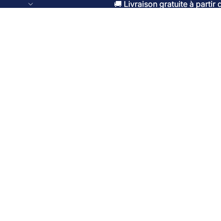
🚚 Livraison gratuite à parti
🚚 Livraison gratuite à parti