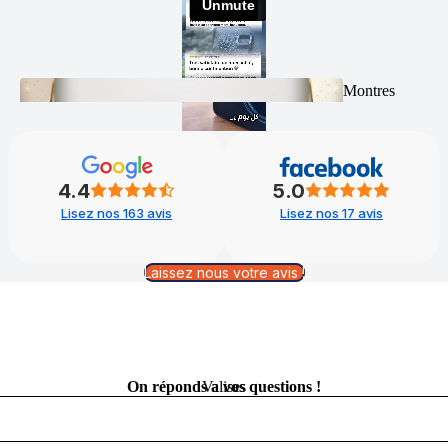
Montres
Homme
4.4
5.0
Lisez nos 163 avis
Lisez nos 17 avis
Laissez nous votre avis !
Montres
Femme
On réponds a vos questions !
Valises