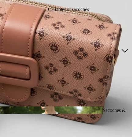
Cartables et sacoches
Randonnée et
camping
Scolai
re
Étudia
Sacoches &
nts
bandoulières