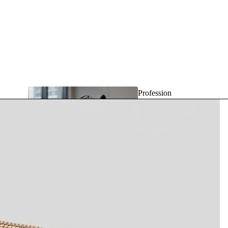
Profession
nels
Voya
ge