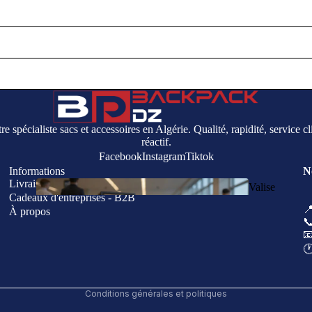
re spécialiste sacs et accessoires en Algérie. Qualité, rapidité, service cl
réactif.
Facebook
Instagram
Tiktok
Informations
N
Livraison & Paiement
Valise
Politique de remboursement
Cadeaux d'entreprises - B2B
s

À propos
Politique de confidentialité

Coordonnées

🕐
Conditions d’utilisation
Politique d’expédition
Conditions générales et politiques