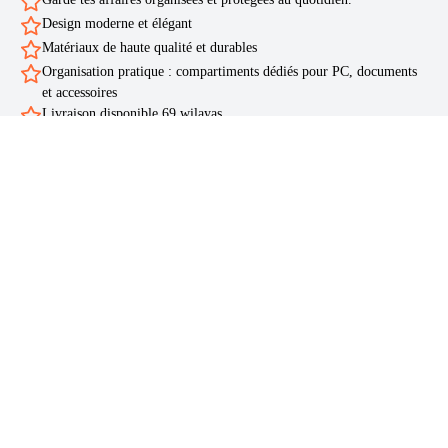
Design moderne et élégant
Matériaux de haute qualité et durables
Organisation pratique : compartiments dédiés pour PC, documents
et accessoires
Livraison disponible 69 wilayas
Livraison rapide
Ente 24 heures et 5 jours ouvrables disponible vers les 69 wilayas
d’Algérie
Paiement à la livraison (COD)
Payez uniquement à la réception
Service client réactif