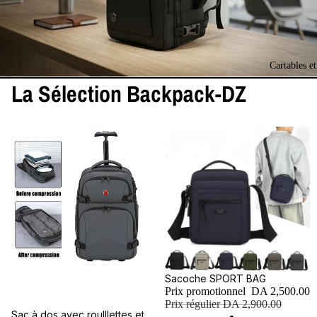
Cartables e
La Sélection Backpack-DZ
Promotion
Sacoche SPORT BAG
Prix promotionnel
DA 2,500.00
Prix régulier
DA 2,900.00
Sac à dos avec roulllettes et