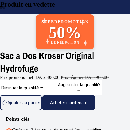
Produit en vedette
re
a
déo
SUPERPROMOTION
50%
DE RÉDUCTION
Sac a Dos Kroser Original
Hydrofuge
Prix promotionnel
DA 2,400.00
Prix régulier
DA 5,900.00
Augmenter la quantité
Diminuer la quantité
Ajouter au panier
Acheter maintenant
Points clés
Garde tes affaires organisées et protégées au quotidien.