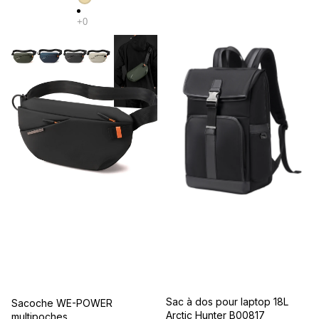
Sac à dos pour laptop 18L
Promotion
Sacoche WE-POWER
Arctic Hunter B00817
multipoches