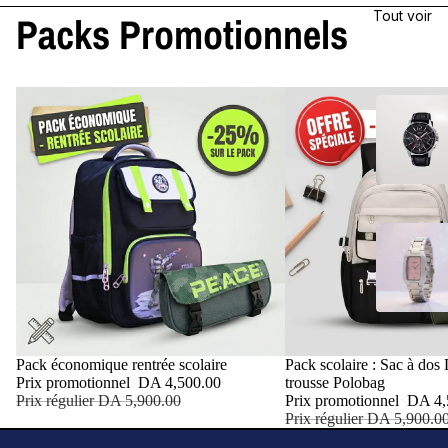
Tout voir
Packs Promotionnels
Promotion
Pack économique rentrée scolaire
Promotion
Pack scolaire : Sac à do
Prix promotionnel
DA 4,500.00
trousse Polobag
Prix régulier
DA 5,900.00
Prix promotionnel
DA 4,
Prix régulier
DA 5,900.0