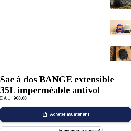
re
re
a
a
Sac à dos BANGE extensible
déo
déo
35L imperméable antivol
DA 14,900.00
Acheter maintenant
Augmenter la quantité