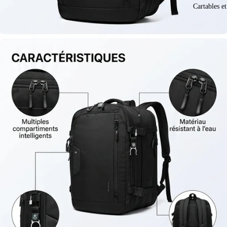
Cartables e