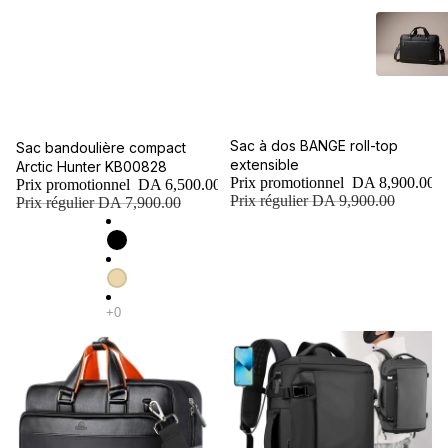
Promotion
Sac à dos BANGE roll-top
Promotion
Sac bandoulière compact
extensible
Arctic Hunter KB00828
Prix promotionnel
DA 8,900.00
Prix promotionnel
DA 6,500.00
Prix régulier
DA 9,900.00
Prix régulier
DA 7,900.00