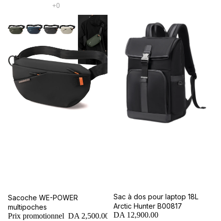
Sac à dos pour laptop 18L
Promotion
Sacoche WE-POWER
Arctic Hunter B00817
multipoches
DA 12,900.00
Prix promotionnel
DA 2,500.00