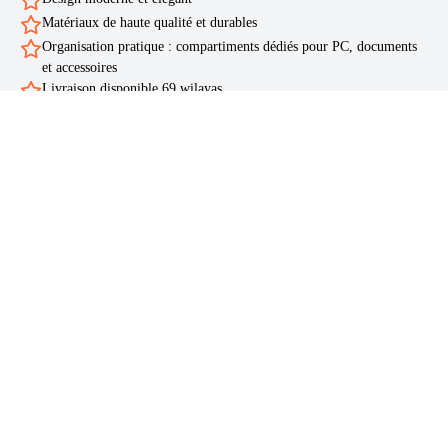
Matériaux de haute qualité et durables
Organisation pratique : compartiments dédiés pour PC, documents
et accessoires
Livraison disponible 69 wilayas
Livraison rapide
Ente 24 heures et 5 jours ouvrables disponible vers les 69 wilayas
d’Algérie
Paiement à la livraison (COD)
Payez uniquement à la réception
Service client réactif
Réponse sous avec Support client disponible sur WhatsApp