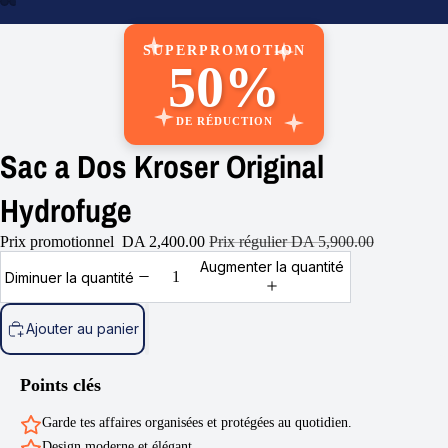
re
a
déo
SUPERPROMOTION
50%
DE RÉDUCTION
Sac a Dos Kroser Original
Hydrofuge
Prix promotionnel
DA 2,400.00
Prix régulier
DA 5,900.00
Augmenter la quantité
Diminuer la quantité
Ajouter au panier
Points clés
Garde tes affaires organisées et protégées au quotidien.
Design moderne et élégant