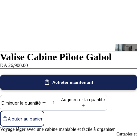
re
a
Valise Cabine Pilote Gabol
déo
DA 26,900.00
Acheter maintenant
Augmenter la quantité
Diminuer la quantité
Ajouter au panier
Voyage léger avec une cabine maniable et facile à organiser.
Cartables e