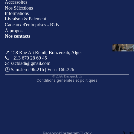
Accessoires
Nos Séléctions
Informations
Livraison & Paiement
Cadeaux d'entreprises - B2B
À propos
Nos contacts
Politique de remboursement
Politique de confidentialité
📍 158 Rue Ali Remli, Bouzereah, Alger
Coordonnées
📞 +213 670 28 69 45
Conditions d’utilisation
📧 sacbladi@gmail.com
🕐 Sam-Jeu : 9h-21h | Ven : 16h-22h
Politique d’expédition
© 2026
Backpack dz
Conditions générales et politiques
Autres
Facebook
Instagram
Tiktok