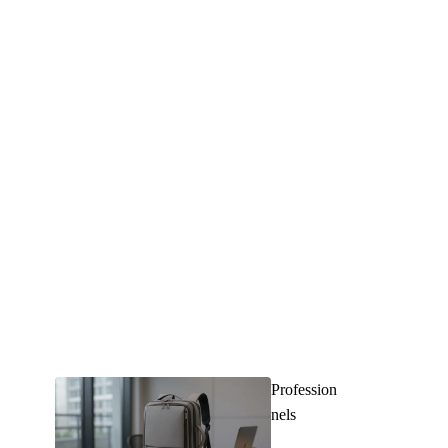
Profession
nels