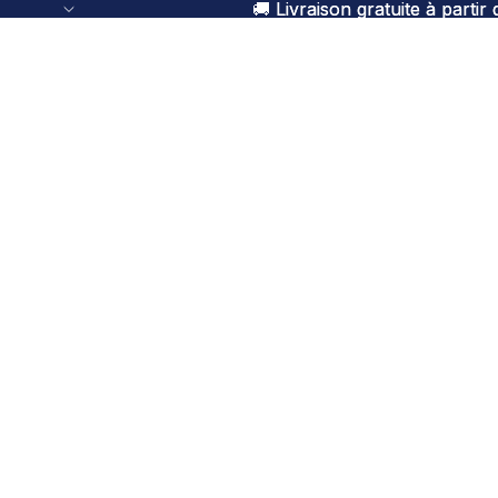
🚚 Livraison gratuite à parti
🚚 Livraison gratuite à parti