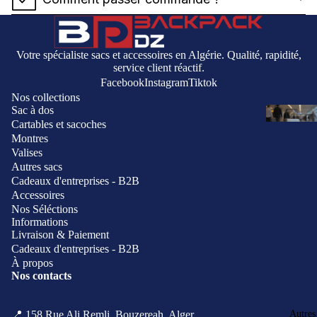
Votre spécialiste sacs et accessoires en Algérie. Qualité, rapidité,
service client réactif.
Facebook
Instagram
Tiktok
Nos collections
Sac à dos
Cartables et sacoches
Montres
Valises
Autres sacs
Cadeaux d'entreprises - B2B
Accessoires
Nos Séléctions
Informations
Livraison & Paiement
Cadeaux d'entreprises - B2B
À propos
Nos contacts
Politique de remboursement
Politique de confidentialité
Autres
📍 158 Rue Ali Remli, Bouzereah, Alger
Coordonnées