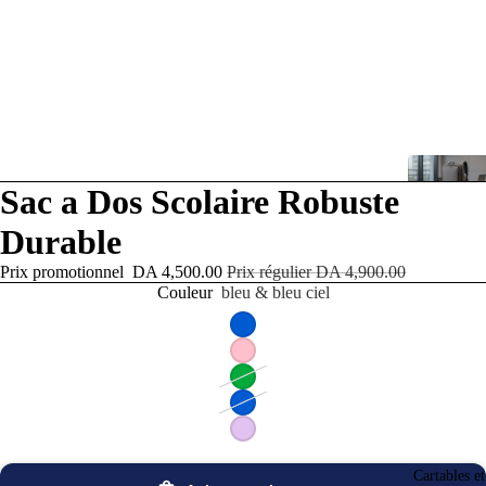
re
a
Sac a Dos Scolaire Robuste
déo
Durable
Prix promotionnel
DA 4,500.00
Prix régulier
DA 4,900.00
Couleur
bleu & bleu ciel
Cartables e