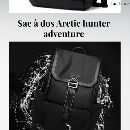
Cartables e