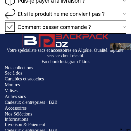
Puis-je payer à la livraison ?
Et si le produit ne me convient pas ?
Comment passer commande ?
Votre spécialiste sacs et accessoires en Algérie. Qualité, rapidité,
service client réactif.
Facebook
Instagram
Tiktok
Nos collections
Sac à dos
Cartables et sacoches
Montres
Valises
Autres sacs
Cadeaux d'entreprises - B2B
Accessoires
Nos Séléctions
Informations
Livraison & Paiement
Autres
Cadeaux d'entreprises - B2B