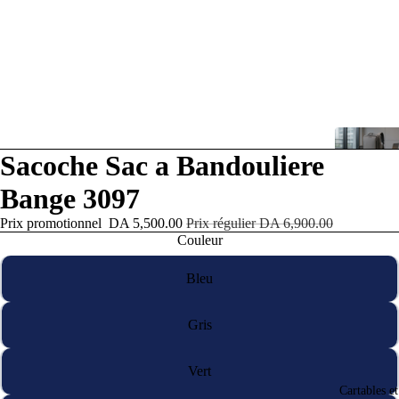
re
a
Sacoche Sac a Bandouliere
déo
Bange 3097
Prix promotionnel
DA 5,500.00
Prix régulier
DA 6,900.00
Couleur
Bleu
Gris
Vert
Cartables e