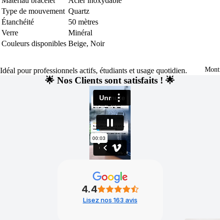
Matériau bracelet
Acier inoxydable
Type de mouvement
Quartz
Étanchéité
50 mètres
Verre
Minéral
Couleurs disponibles
Beige, Noir
Mont
Idéal pour professionnels actifs, étudiants et usage quotidien.
🌟 Nos Clients sont satisfaits ! 🌟
4.4
Lisez nos 163 avis