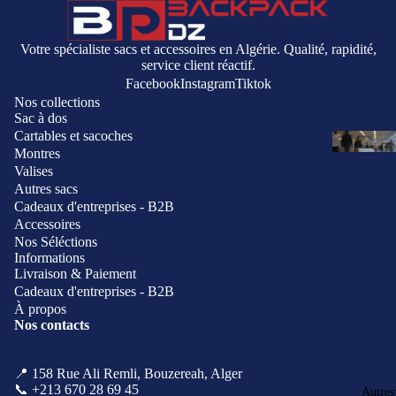
Votre spécialiste sacs et accessoires en Algérie. Qualité, rapidité,
service client réactif.
Facebook
Instagram
Tiktok
Nos collections
Sac à dos
Cartables et sacoches
Montres
Valises
Autres sacs
Cadeaux d'entreprises - B2B
Accessoires
Nos Séléctions
Informations
Livraison & Paiement
Cadeaux d'entreprises - B2B
À propos
Nos contacts
Politique de remboursement
Politique de confidentialité
📍 158 Rue Ali Remli, Bouzereah, Alger
Coordonnées
📞 +213 670 28 69 45
Autres