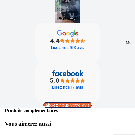
4.4
Mont
Lisez nos 163 avis
5.0
Lisez nos 17 avis
Laissez nous votre avis !
Produits complèmentaires
Vous aimerez aussi