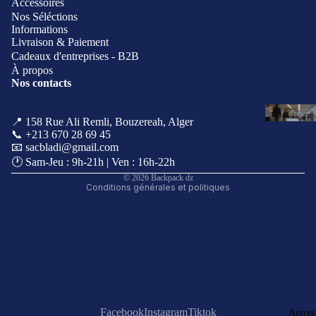
Accessoires
Nos Séléctions
Informations
Livraison & Paiement
Cadeaux d'entreprises - B2B
À propos
Nos contacts
Politique de remboursement
Politique de confidentialité
📍 158 Rue Ali Remli, Bouzereah, Alger
Coordonnées
📞 +213 670 28 69 45
Conditions d’utilisation
📧 sacbladi@gmail.com
🕐 Sam-Jeu : 9h-21h | Ven : 16h-22h
Politique d’expédition
© 2026
Backpack dz
Conditions générales et politiques
Facebook
Instagram
Tiktok
Autres