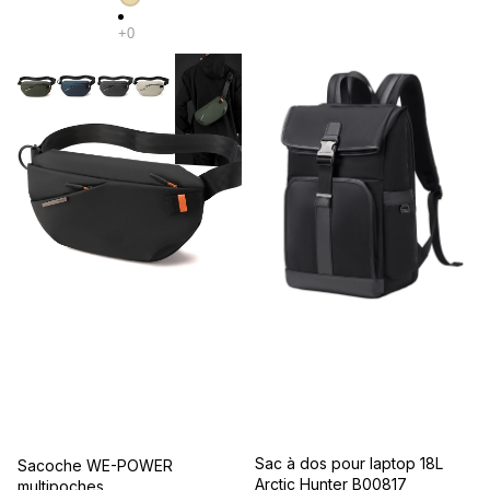
Sac à dos pour laptop 18L
Promotion
Sacoche WE-POWER
Arctic Hunter B00817
multipoches