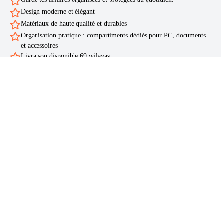
Design moderne et élégant
Matériaux de haute qualité et durables
Organisation pratique : compartiments dédiés pour PC, documents
et accessoires
Livraison disponible 69 wilayas
Livraison rapide
Ente 24 heures et 5 jours ouvrables disponible vers les 69 wilayas
d’Algérie
Paiement à la livraison (COD)
Payez uniquement à la réception
Service client réactif