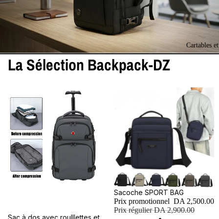
Cartables e
La Sélection Backpack-DZ
Promotion
Sacoche SPORT BAG
Prix promotionnel
DA 2,500.00
Prix régulier
DA 2,900.00
Sac à dos avec roulllettes et