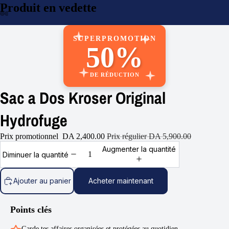
Produit en vedette
re
a
déo
SUPERPROMOTION
50%
DE RÉDUCTION
Sac a Dos Kroser Original
Hydrofuge
Prix promotionnel
DA 2,400.00
Prix régulier
DA 5,900.00
Augmenter la quantité
Diminuer la quantité
Ajouter au panier
Acheter maintenant
Points clés
Garde tes affaires organisées et protégées au quotidien.