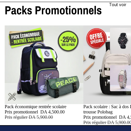
Tout voir
Packs Promotionnels
Promotion
Pack économique rentrée scolaire
Promotion
Pack scolaire : Sac à do
Prix promotionnel
DA 4,500.00
trousse Polobag
Prix régulier
DA 5,900.00
Prix promotionnel
DA 4,
Prix régulier
DA 5,900.0