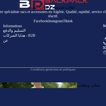
المشي لمسافات
حقائب مدرسية وحقائب كتف
re spécialiste sacs et accessoires en Algérie. Qualité, rapidité, service cl
طويلة والتخييم
réactif.
Facebook
Instagram
Tiktok
Informations
N
التسليم والدفع
Politique de remboursement
هدايا الشركات - B2B

عن
Politique de confidentialité


Coordonnées
مدرس
🕐
Conditions d’utilisation
ة
Politique d’expédition
Conditions générales et politiques
حقائب وحقائب
طلا
كتف
ب