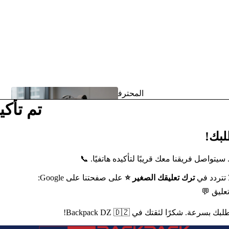
المحترف
تم تأك
ون
لبك!
سيتواصل فريقنا معك قريبًا لتأكيده هاتفيًا. 📞
رحل
تتردد في
ترك تعليقك الصغير ⭐
على صفحتنا على Google:
ة
تعليق 💬
رعة. شكرًا لثقتك في Backpack DZ 🇩🇿!