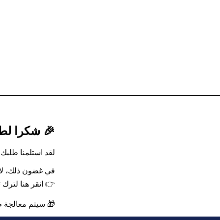
🎉 شكرا لط
لقد استلمنا طلبك. 
في غضون ذلك، لا 
👉
انقر هنا لترك 
🎁 سيتم معالجة طلبك بس